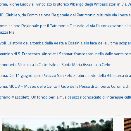
oma, Rione Ludovisi: vincolato lo storico Albergo degli Ambasciatori in Via 
IC: Giubileo, da Commissione Regionale del Patrimonio culturale via libera a 
ommissione Regionale per il Patrimonio Culturale: al via l’autorizzazione all
iazza Pia
ivoli. La storia della tomba della Vestale Cossinia alla luce delle ultime scop
ammino di S. Francesco. Vincolati i Santuari francescani nella Valle santa rea
ermoneta. Vincolata la Cattedrale di Santa Maria Assunta in Cielo
oma. Dal 14 giugno apre Palazzo San Felice, futura sede della Biblioteca di a
oma, MUCIV – Museo delle Civiltà. Il Ciclo della Pesca di Umberto Coromald
driano Mazzoletti. Un fondo per la musica jazz riconosciuto di interesse cult