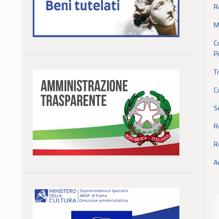
R
M
C
P
T
C
S
R
R
A