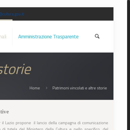
@cultura.gov.it
nali
Amministrazione Trasparente
storie
Home
Patrimoni vincolati e altre storie
tive
r il Lazio propone il lancio della campagna di comunicazione
à di tutela del Ministero della Cultura e nello specifico, del