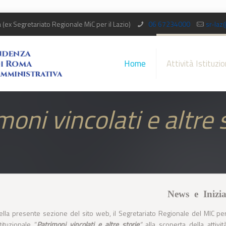
x Segretariato Regionale MiC per il Lazio)
06 67234000
sr-laz
Home
Attività Istituzio
moni vincolati e altre 
News e Inizia
ella presente sezione del sito web, il Segretariato Regionale del MIC pe
stituzionale “
Patrimoni vincolati e altre storie
“
alla scoperta della attivit