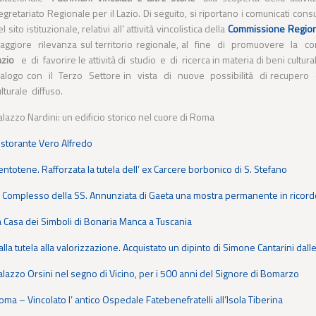
egretariato Regionale per il Lazio. Di seguito, si riportano i comunicati cons
l sito istituzionale, relativi all’ attività vincolistica della
Commissione Regional
aggiore rilevanza sul territorio regionale, al fine di promuovere la c
azio
e di favorire le attività di studio e di ricerca in materia di beni cultura
ialogo con il Terzo Settore in vista di nuove possibilità di recupero
ulturale diffuso.
alazzo Nardini: un edificio storico nel cuore di Roma
istorante Vero Alfredo
entotene. Rafforzata la tutela dell’ ex Carcere borbonico di S. Stefano
l Complesso della SS. Annunziata di Gaeta una mostra permanente in ricordo
a Casa dei Simboli di Bonaria Manca a Tuscania
alla tutela alla valorizzazione. Acquistato un dipinto di Simone Cantarini dalle
alazzo Orsini nel segno di Vicino, per i 500 anni del Signore di Bomarzo
oma – Vincolato l’ antico Ospedale Fatebenefratelli all’Isola Tiberina