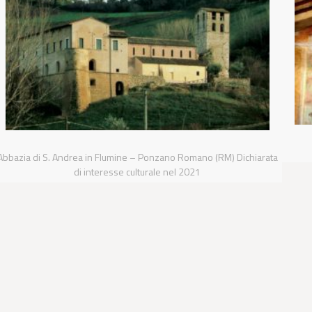
Abbazia di S. Andrea in Flumine – Ponzano Romano (RM) Dichiarata
di interesse culturale nel 2021