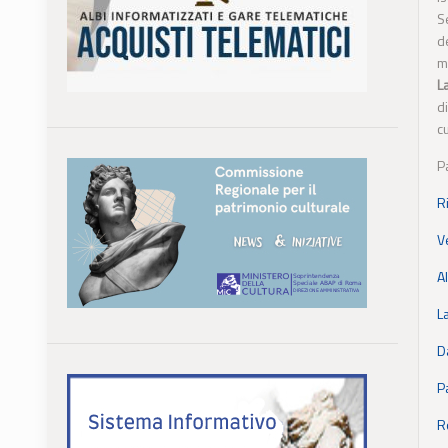
S
de
m
L
d
c
P
R
V
A
L
D
P
R