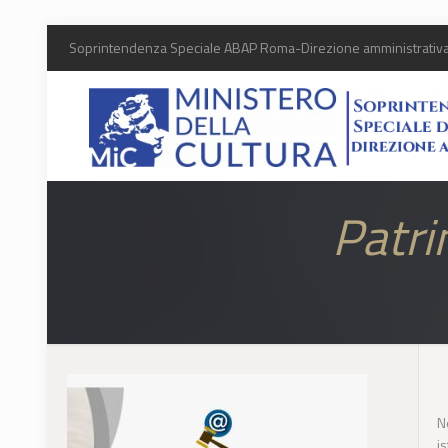
Soprintendenza Speciale ABAP Roma-Direzione amministrativa (e
Patri
N
i